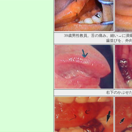
39歳男性教員。舌の痛み。細い→に潰
歯並びを、外
右下のかぶせ