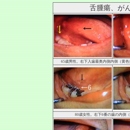
舌腫瘍
、が
65歳男性。右下入歯最奥内側内側（黄
80歳女性。右下6番の歯の内側