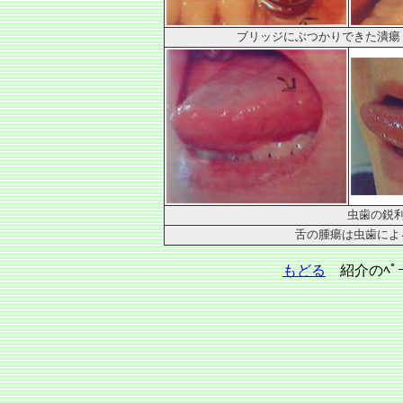
ブリッジにぶつかりできた潰瘍
虫歯の鋭利
舌の腫瘍は虫歯によ
もどる
紹介のﾍﾟｰ