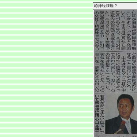
聴神経腫瘍？