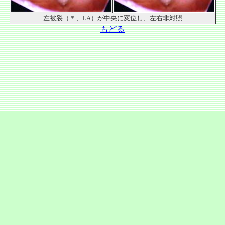
左被裂（＊、LA）が中央に変位し、左右非対照
もどる