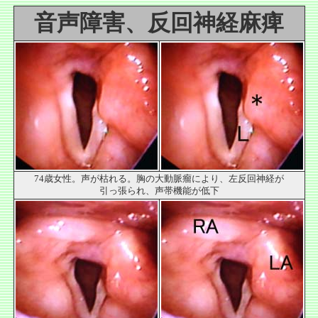
音声障害、反回神経麻痺
74歳女性。声が枯れる。胸の大動脈瘤により、左反回神経が
引っ張られ、声帯機能が低下