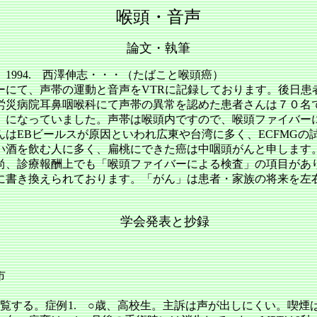
喉頭・音声
論文・執筆
994.
西澤伸志・・・（たばこと喉頭癌）
ーにて、声帯の運動と音声を
VTRに記録しております。後日
労災病院耳鼻咽喉科にて声帯の異常を認めた患者さんは７０名
なっていました。声帯は喉頭内ですので、喉頭ファイバーに
んは
EBビールスが原因といわれ広東や台湾に多く、ECFMG
い酒を飲む人に多く、扁桃にできた癌は中咽頭がんと申します
尚、診療報酬上でも「喉頭ファイバーによる検査」の項目があ
き換えられております。「がん」は患者・家族の将来を左右
学会発表と抄録
市
する。症例1. ○歳、高校生。主訴は声が出しにくい。喫煙は1日