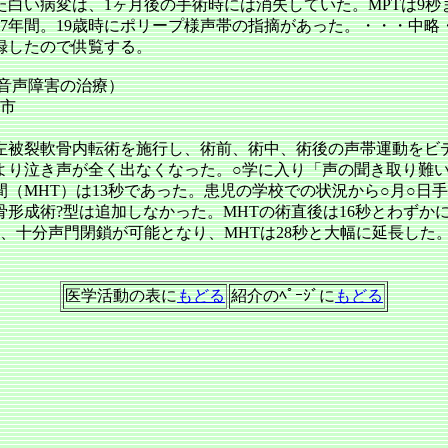
白い病変は、1ヶ月後の手術時には消失していた。MPTは9
0本 7年間。19歳時にポリープ様声帯の指摘があった。・・・中
録したので供覧する。
音声障害の治療）
幌市
左被裂軟骨内転術を施行し、術前、術中、術後の声帯運動をビ
より泣き声が全く出なくなった。○学に入り「声の聞き取り難い奴
（MHT）は13秒であった。患児の学校での状況から○月○日
術?型は追加しなかった。MHTの術直後は16秒とわずかに延長
、十分声門閉鎖が可能となり、MHTは28秒と大幅に延長した
。
医学活動の表に
もどる
紹介のﾍﾟｰｼﾞに
もどる