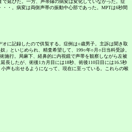
秒まで延びた。一方、声帯縁の病変は変化していなかった。症
略・・・。病変は両側声帯の振動中心部であった。MPTは6秒間
デオに記録したので供覧する。症例は○歳男子。主訴は聞き取
」といじめられ、精査希望して、199○年○月○日当科受診。
手術施行。局麻下、経鼻的に内視鏡で声帯を観察しながら左被
したが、術後1カ月目には18秒、術後110日目には16.5秒
。小声も出せるようになって、現在に至っている。これらの喉