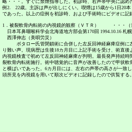
略・・・。すぐに禁煙指導した。初診時、右声帯中央に認めた
例2. 22歳。主訴は声が出しにくい。喫煙は15歳から1日2
であった。以上の症例を初診時、および手術時にビデオに記
1．被裂軟骨内転術の内視鏡的観察（ＶＴＲ）
・・・（
日本耳鼻咽喉科学会北海道地方部会第
170回 1994.10.16 札
西澤伸志（美唄労災）
ボタロー氏管閉鎖術に合併した左反回神経麻痺症例に
り難い声。現病歴は生後18カ月目に上記手術を受け、術直後
内視鏡検査で初めて左反回神経麻痺が判明。最長発声持続時間
裂軟骨内転術施行。術中聴覚的に音声が改善したので甲状軟骨形成
と横ばいであった。6カ月目には、左右の声帯の高さが一致し
頭所見を内視鏡を用いて順次ビデオに記録したので供覧する