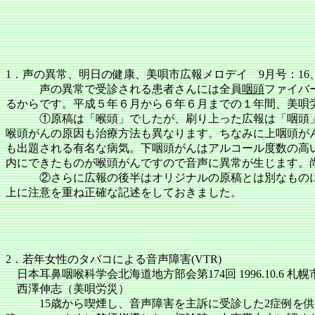
1．声の異常、明日の健康、美唄市広報メロデイ 9月号：16、1
声の異常で受診される患者さんには全員
咽頭
ファイバ
るからです。平成５年６月から６年６月までの１年間、美唄
①原稿は「喉頭」でしたが、刷り上った広報は「咽頭」に
喉頭がんの原因も治療方法も異なります。ちなみに上咽頭が
も出題される有名な病気。下咽頭がんはアルコール度数の高
内にできたものが喉頭がんですので音声に異常が生じます。
②さらに広報の後半はオリジナルの原稿とは別なものに書
上に注意を重ね正確な記述をしておきました。
2．若年女性のタバコによる音声障害(VTR)
日本耳鼻咽喉科学会北海道地方部会第
174回 1996.10.6 札幌
西澤伸志（美唄労災）
15歳から喫煙し、音声障害を主訴に受診した2症例を供覧