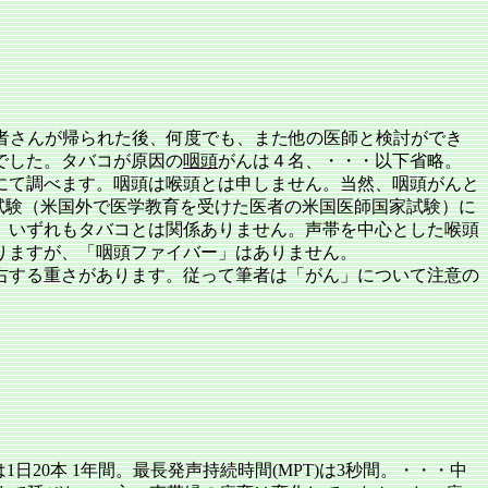
患者さんが帰られた後、何度でも、また他の医師と検討ができ
でした。タバコが原因の
咽頭
がんは４名、・・・以下省略。
て調べます。咽頭は喉頭とは申しません。当然、咽頭がんと
の試験（米国外で医学教育を受けた医者の米国医師国家試験）に
。いずれもタバコとは関係ありません。声帯を中心とした喉頭
りますが、「咽頭ファイバー」はありません。
する重さがあります。従って筆者は「がん」について注意の
20本 1年間。最長発声持続時間(MPT)は3秒間。・・・中